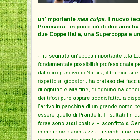
un’importante
mea culpa
. Il nuovo te
Primavera - in poco più di due anni ha
due Coppe Italia, una Supercoppa e un
- ha segnato un’epoca importante alla La
fondamentale possibilità professionale pe
dal ritiro punitivo di Norcia, il tecnico s
rispetto ai giocatori, ha preteso dei facci
di ognuno e alla fine, di ognuno ha conqu
dei tifosi pure appare soddisfatta, a dis
l’arrivo in panchina di un grande nome pe
essere quello di Prandelli. I risultati fin
forse sono stati positivi - sconfitta a Ge
compagine bianco-azzurra sembra nel co
riacquistato una dignità che pareva orma