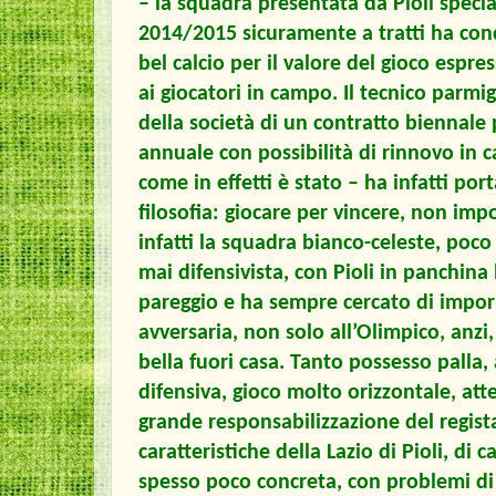
– la squadra presentata da Pioli speci
2014/2015 sicuramente a tratti ha con
bel calcio per il valore del gioco espr
ai giocatori in campo. Il tecnico parmig
della società di un contratto biennale 
annuale con possibilità di rinnovo in c
come in effetti è stato – ha infatti por
filosofia: giocare per vincere, non impo
infatti la squadra bianco-celeste, poco
mai difensivista, con Pioli in panchina
pareggio e ha sempre cercato di imporr
avversaria, non solo all’Olimpico, anz
bella fuori casa. Tanto possesso palla,
difensiva, gioco molto orizzontale, atte
grande responsabilizzazione del regist
caratteristiche della Lazio di Pioli, di
spesso poco concreta, con problemi di 