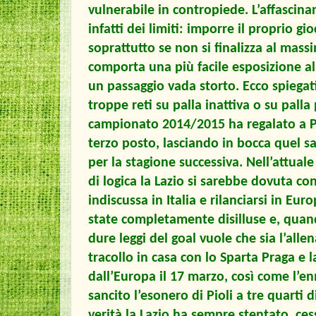
vulnerabile in contropiede. L’affascinan
infatti dei limiti: imporre il proprio 
soprattutto se non si finalizza al mas
comporta una più facile esposizione a
un passaggio vada storto. Ecco spiegati 
troppe reti su palla inattiva o su pal
campionato 2014/2015 ha regalato a Pio
terzo posto, lasciando in bocca quel s
per la stagione successiva. Nell’attual
di logica la Lazio si sarebbe dovuta c
indiscussa in Italia e rilanciarsi in Eur
state completamente disilluse e, quan
dure leggi del goal vuole che sia l’allen
tracollo in casa con lo Sparta Praga e 
dall’Europa il 17 marzo, così come l’
sancito l’esonero di Pioli a tre quarti 
verità la Lazio ha sempre stentato, ces